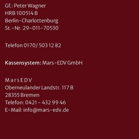
Gf.: Peter Wagner
HRB 100514 B
Berlin-Charlottenburg
St.-Nr. 29-011-70530
Telefon 0170/ 503 12 82
Kassensystem:
Mars-EDV GmbH
M a r s E D V
Oberneulander Landstr. 117 B
28355 Bremen
Telefon: 0421 - 432 99 46
E-Mail: info@mars-edv.de